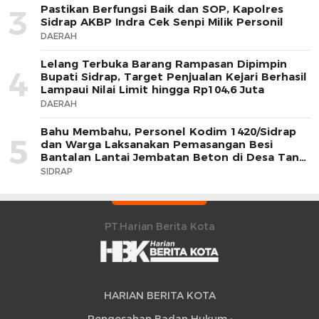
Pastikan Berfungsi Baik dan SOP, Kapolres
3
Sidrap AKBP Indra Cek Senpi Milik Personil
DAERAH
Lelang Terbuka Barang Rampasan Dipimpin
4
Bupati Sidrap, Target Penjualan Kejari Berhasil
Lampaui Nilai Limit hingga Rp104,6 Juta
DAERAH
Bahu Membahu, Personel Kodim 1420/Sidrap
5
dan Warga Laksanakan Pemasangan Besi
Bantalan Lantai Jembatan Beton di Desa Tana
Toro
SIDRAP
PT.Harian Berita Kota
HARIAN BERITA KOTA