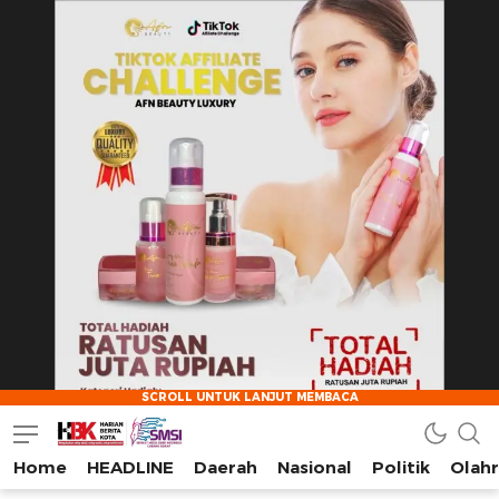
Home
HEADLINE
Daerah
Nasional
Politik
Olah
HarianBeritaKota
Mengabarkan Setiap Detil, Sudut, dan Cerita Kota