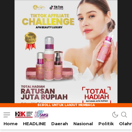
Home
HEADLINE
Daerah
Nasional
Politik
Olah
HarianBeritaKota
Mengabarkan Setiap Detil, Sudut, dan Cerita Kota