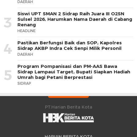
DAERAH
Siswi UPT SMAN 2 Sidrap Raih Juara III O2SN
3
Sulsel 2026, Harumkan Nama Daerah di Cabang
Renang
HEADLINE
Pastikan Berfungsi Baik dan SOP, Kapolres
4
Sidrap AKBP Indra Cek Senpi Milik Personil
DAERAH
Program Pompanisasi dan PM-AAS Bawa
5
Sidrap Lampaui Target, Bupati Siapkan Hadiah
Umrah bagi Petani Berprestasi
SIDRAP
PT.Harian Berita Kota
HARIAN BERITA KOTA