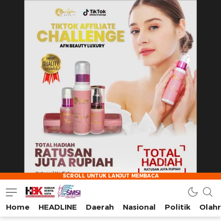
Home
HEADLINE
Daerah
Nasional
Politik
Olah
HarianBeritaKota
Mengabarkan Setiap Detil, Sudut, dan Cerita Kota