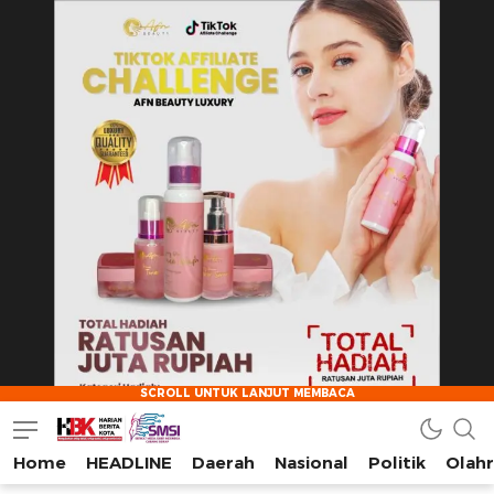
Home
HEADLINE
Daerah
Nasional
Politik
Olah
HarianBeritaKota
Mengabarkan Setiap Detil, Sudut, dan Cerita Kota