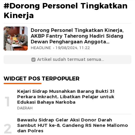
#Dorong Personel Tingkatkan
Kinerja
Dorong Personel Tingkatkan Kinerja,
AKBP Fantry Taherong Hadiri Sidang
Dewan Penghargaan Anggota
Berprestasi
HEADLINE
19/08/2024, 11:22
AFN BEAUTY LUXURY
Artikel sudah termuat semua...
WIDGET POS TERPOPULER
Kejari Sidrap Musnahkan Barang Bukti 31
1
Perkara Inkracht, Libatkan Pelajar untuk
Edukasi Bahaya Narkoba
DAERAH
Bawaslu Sidrap Gelar Aksi Donor Darah
2
Sambut HUT ke-8, Gandeng RS Nene Mallomo
dan Polres