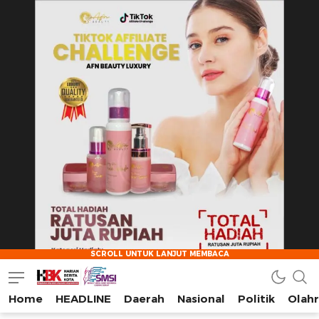
Home
HEADLINE
Daerah
Nasional
Politik
Olah
HarianBeritaKota
Mengabarkan Setiap Detil, Sudut, dan Cerita Kota