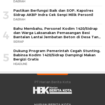
DAERAH
Pastikan Berfungsi Baik dan SOP, Kapolres
3
Sidrap AKBP Indra Cek Senpi Milik Personil
DAERAH
Bahu Membahu, Personel Kodim 1420/Sidrap
4
dan Warga Laksanakan Pemasangan Besi
Bantalan Lantai Jembatan Beton di Desa Tana
Toro
SIDRAP
Dukung Program Pemerintah Cegah Stunting,
5
Babinsa Kodim 1420/Sidrap Dampingi Makan
Bergizi Gratis
HEADLINE
PT.Harian Berita Kota
HARIAN BERITA KOTA