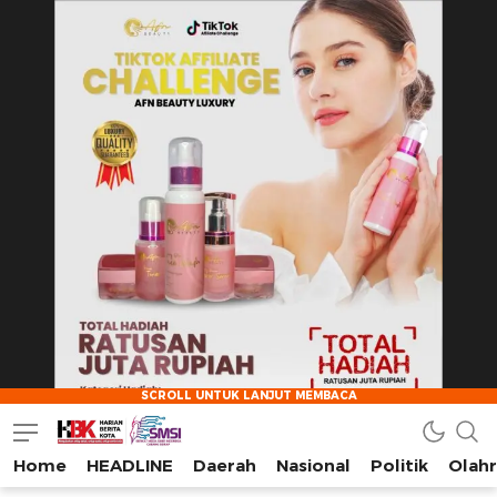
Home
HEADLINE
Daerah
Nasional
Politik
Olah
HarianBeritaKota
Mengabarkan Setiap Detil, Sudut, dan Cerita Kota