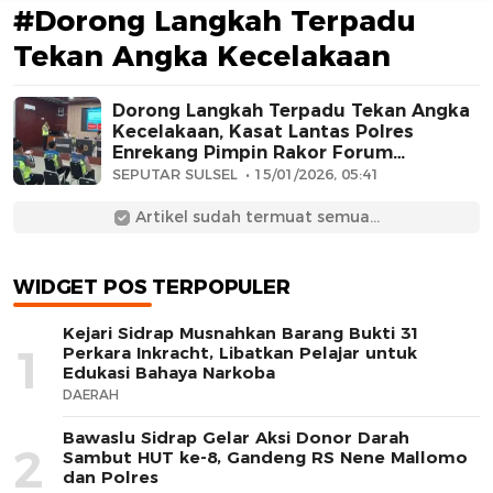
#Dorong Langkah Terpadu
Tekan Angka Kecelakaan
Dorong Langkah Terpadu Tekan Angka
Kecelakaan, Kasat Lantas Polres
Enrekang Pimpin Rakor Forum
Keselamatan Lalu Lintas
SEPUTAR SULSEL
15/01/2026, 05:41
AFN BEAUTY LUXURY
Artikel sudah termuat semua...
WIDGET POS TERPOPULER
Kejari Sidrap Musnahkan Barang Bukti 31
1
Perkara Inkracht, Libatkan Pelajar untuk
Edukasi Bahaya Narkoba
DAERAH
Bawaslu Sidrap Gelar Aksi Donor Darah
2
Sambut HUT ke-8, Gandeng RS Nene Mallomo
dan Polres