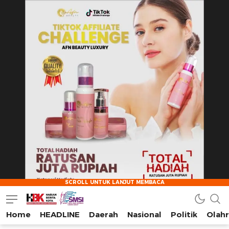
Home
HEADLINE
Daerah
Nasional
Politik
Olah
HarianBeritaKota
Mengabarkan Setiap Detil, Sudut, dan Cerita Kota