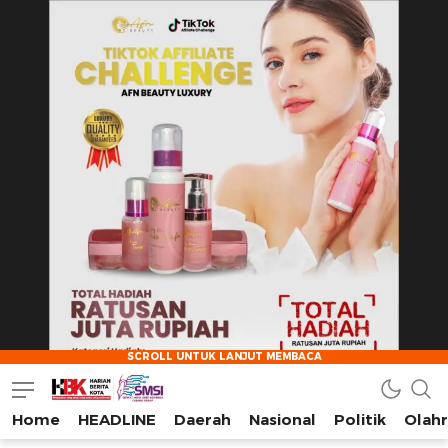
Home
HEADLINE
Daerah
Nasional
Politik
Olah
HarianBeritaKota
Mengabarkan Setiap Detil, Sudut, dan Cerita Kota