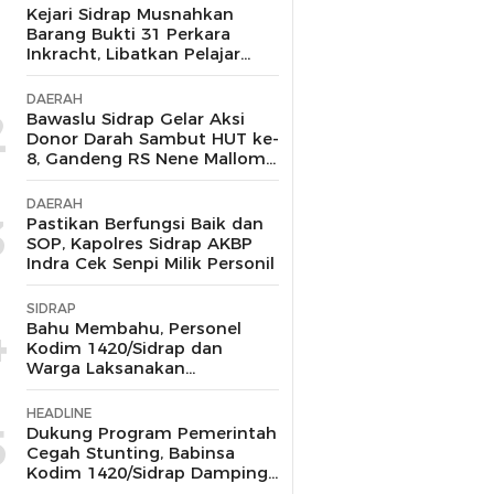
1
Kejari Sidrap Musnahkan
Barang Bukti 31 Perkara
Inkracht, Libatkan Pelajar
untuk Edukasi Bahaya
Narkoba
DAERAH
2
Bawaslu Sidrap Gelar Aksi
Donor Darah Sambut HUT ke-
8, Gandeng RS Nene Mallomo
dan Polres
DAERAH
3
Pastikan Berfungsi Baik dan
SOP, Kapolres Sidrap AKBP
Indra Cek Senpi Milik Personil
SIDRAP
4
Bahu Membahu, Personel
Kodim 1420/Sidrap dan
Warga Laksanakan
Pemasangan Besi Bantalan
Lantai Jembatan Beton di
HEADLINE
Desa Tana Toro
5
Dukung Program Pemerintah
Cegah Stunting, Babinsa
Kodim 1420/Sidrap Dampingi
Makan Bergizi Gratis