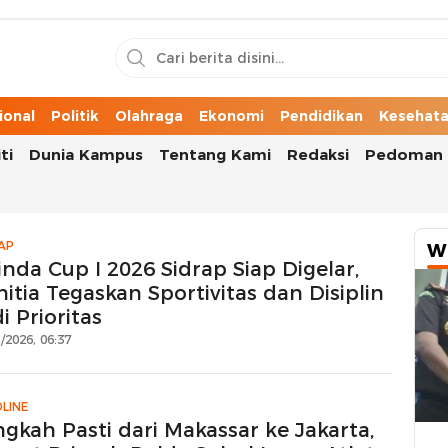
n Cerita Kota
ional
Politik
Olahraga
Ekonomi
Pendidikan
Kesehat
ti
Dunia Kampus
Tentang Kami
Redaksi
Pedoman 
AP
W
nda Cup I 2026 Sidrap Siap Digelar,
itia Tegaskan Sportivitas dan Disiplin
i Prioritas
/2026, 06:37
LINE
ngkah Pasti dari Makassar ke Jakarta,