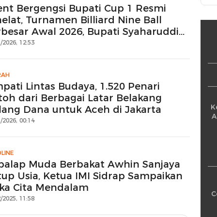
ent Bergengsi Bupati Cup 1 Resmi
elat, Turnamen Billiard Nine Ball
rbesar Awal 2026, Bupati Syaharuddin:
 Player Diharap Junjung Tinggi Nilai
/2026, 12:53
rtifitas
RAH
pati Lintas Budaya, 1.520 Penari
toh dari Berbagai Latar Belakang
K
lang Dana untuk Aceh di Jakarta
A
/2026, 00:14
LINE
balap Muda Berbakat Awhin Sanjaya
tup Usia, Ketua IMI Sidrap Sampaikan
ka Cita Mendalam
C
/2025, 11:58