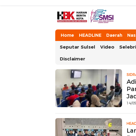
HarianBeritaKota
Mengabarkan Setiap Detil, Sudut, da
Home
HEADLINE
Daerah
Nas
Seputar Sulsel
Video
Selebri
Disclaimer
SIDR
Adi
Pan
Jad
14/05
HEAD
La