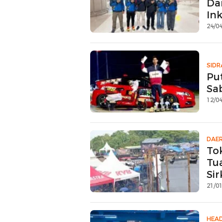
Da
Ink
24/04
SIDR
Pu
Sa
12/04
DAE
To
Tu
Sir
21/01
HEAD