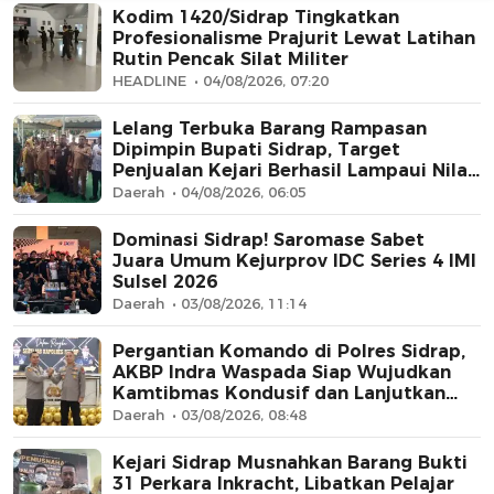
Kodim 1420/Sidrap Tingkatkan
Profesionalisme Prajurit Lewat Latihan
Rutin Pencak Silat Militer
HEADLINE
04/08/2026, 07:20
Lelang Terbuka Barang Rampasan
Dipimpin Bupati Sidrap, Target
Penjualan Kejari Berhasil Lampaui Nilai
Limit hingga Rp104,6 Juta
Daerah
04/08/2026, 06:05
AFN BEAUTY LUXURY
Dominasi Sidrap! Saromase Sabet
Juara Umum Kejurprov IDC Series 4 IMI
Sulsel 2026
Daerah
03/08/2026, 11:14
Pergantian Komando di Polres Sidrap,
AKBP Indra Waspada Siap Wujudkan
Kamtibmas Kondusif dan Lanjutkan
Pengabdian
Daerah
03/08/2026, 08:48
Kejari Sidrap Musnahkan Barang Bukti
31 Perkara Inkracht, Libatkan Pelajar