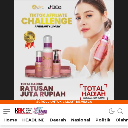
Home
HEADLINE
Daerah
Nasional
Politik
Olah
HarianBeritaKota
Mengabarkan Setiap Detil, Sudut, dan Cerita Kota